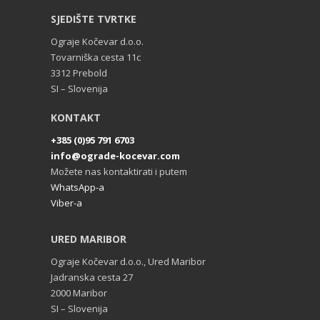
SJEDIŠTE TVRTKE
Ograje Kočevar d.o.o.
Tovarniška cesta 11c
3312 Prebold
SI – Slovenija
KONTAKT
+385 (0)95 791 6703
info@ograde-kocevar.com
Možete nas kontaktirati i putem
WhatsApp-a
Viber-a
URED MARIBOR
Ograje Kočevar d.o.o., Ured Maribor
Jadranska cesta 27
2000 Maribor
SI – Slovenija