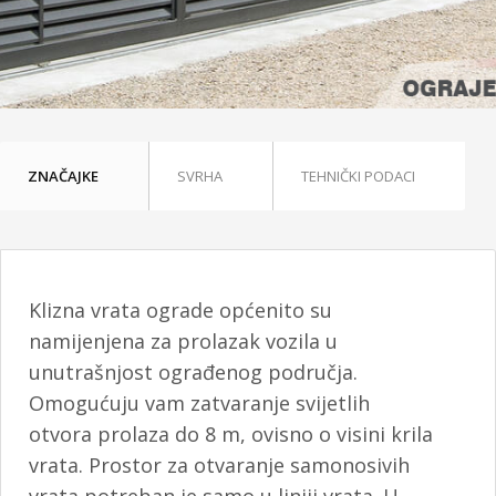
ZNAČAJKE
SVRHA
TEHNIČKI PODACI
Klizna vrata ograde općenito su
namijenjena za prolazak vozila u
unutrašnjost ograđenog područja.
Omogućuju vam zatvaranje svijetlih
otvora prolaza do 8 m, ovisno o visini krila
vrata. Prostor za otvaranje samonosivih
vrata potreban je samo u liniji vrata. U