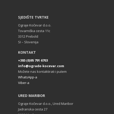
SJEDIŠTE TVRTKE
Ograje Kočevar d.o.o.
Tovarniška cesta 11c
3312 Prebold
SI – Slovenija
KONTAKT
+385 (0)95 791 6703
info@ograde-kocevar.com
Možete nas kontaktirati i putem
WhatsApp-a
Viber-a
URED MARIBOR
Ograje Kočevar d.o.o., Ured Maribor
Jadranska cesta 27