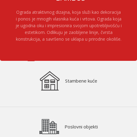
Ograda atraktivnog dizajna, koja služi kao dekoracija
i ponos je mnogih vlasnika kuća i vrtova. Ograda koja
je ugodna oku i impresionira svojom upotrebljivošću i
estetikom. Odlikuju je zaobljene linije, čvrsta
konstrukcija, a savršeno se uklapa u prirodne okoliše.
Stambene kuće
Poslovni objekti