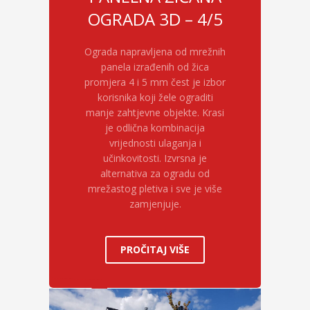
OGRADA 3D – 4/5
Ograda napravljena od mrežnih
panela izrađenih od žica
promjera 4 i 5 mm čest je izbor
korisnika koji žele ograditi
manje zahtjevne objekte. Krasi
je odlična kombinacija
vrijednosti ulaganja i
učinkovitosti. Izvrsna je
alternativa za ogradu od
mrežastog pletiva i sve je više
zamjenjuje.
PROČITAJ VIŠE