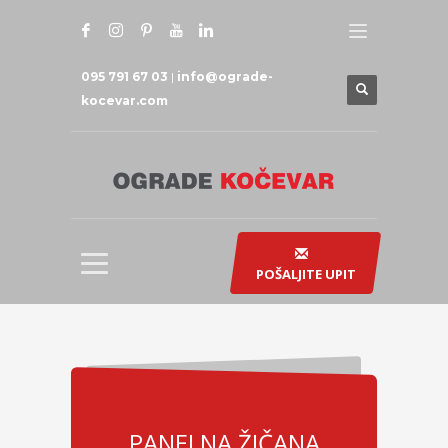
095 791 67 03
|
info@ograde-
kocevar.com
POŠALJITE UPIT
PANELNA ŽIČANA