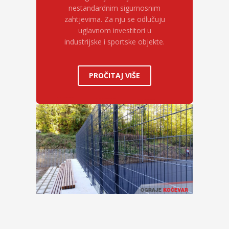
nestandardnim sigurnosnim
zahtjevima. Za nju se odlučuju
uglavnom investitori u
industrijske i sportske objekte.
PROČITAJ VIŠE