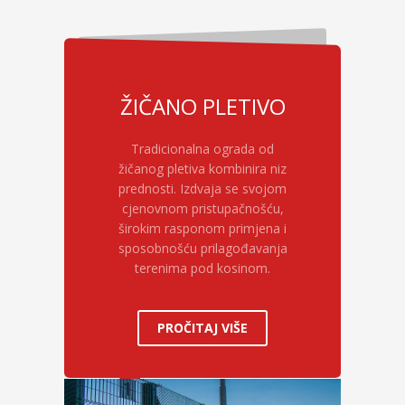
ŽIČANO PLETIVO
Tradicionalna ograda od
žičanog pletiva kombinira niz
prednosti. Izdvaja se svojom
cjenovnom pristupačnošću,
širokim rasponom primjena i
sposobnošću prilagođavanja
terenima pod kosinom.
PROČITAJ VIŠE