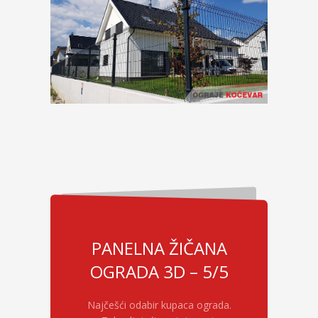
PANELNA ŽIČANA
OGRADA 3D – 5/5
Najčešći odabir kupaca ograda.