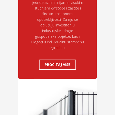
jednostavnim linijama, visokim
stupnjem čvrstoće i zaštite i
širokim rasponom
upotrebljivosti. Za nju se
odlučuju investitori u
industrijske i druge
gospodarske objekte, kao i
ulagači u individualnu stambenu
izgradnju.
PROČITAJ VIŠE