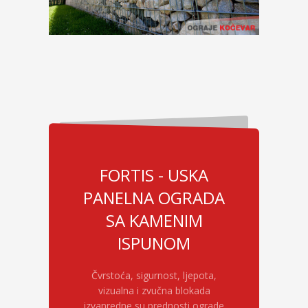
FORTIS - USKA
PANELNA OGRADA
SA KAMENIM
ISPUNOM
Čvrstoća, sigurnost, ljepota,
vizualna i zvučna blokada
izvanredne su prednosti ograde