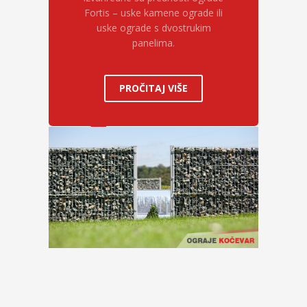
Fortis – uske kamene ograde ili
uske ograde s dvostrukim
panelima.
PROČITAJ VIŠE