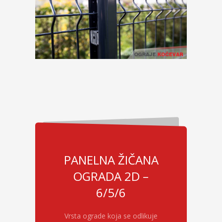
PANELNA ŽIČANA
OGRADA 2D –
6/5/6
Vrsta ograde koja se odlikuje