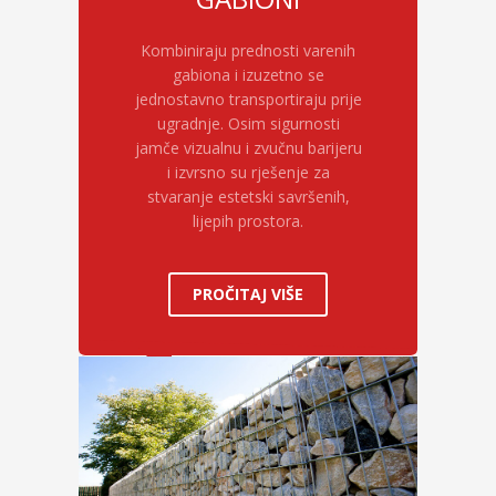
Kombiniraju prednosti varenih
gabiona i izuzetno se
jednostavno transportiraju prije
ugradnje. Osim sigurnosti
jamče vizualnu i zvučnu barijeru
i izvrsno su rješenje za
stvaranje estetski savršenih,
lijepih prostora.
PROČITAJ VIŠE