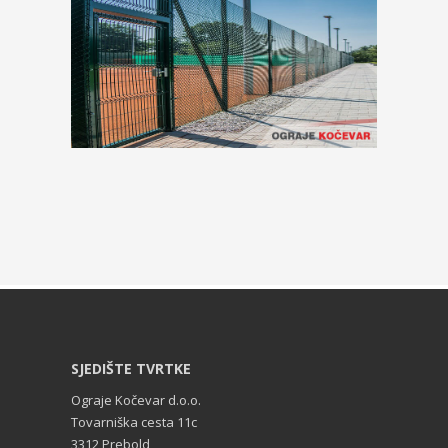
SJEDIŠTE TVRTKE
Ograje Kočevar d.o.o.
Tovarniška cesta 11c
3312 Prebold