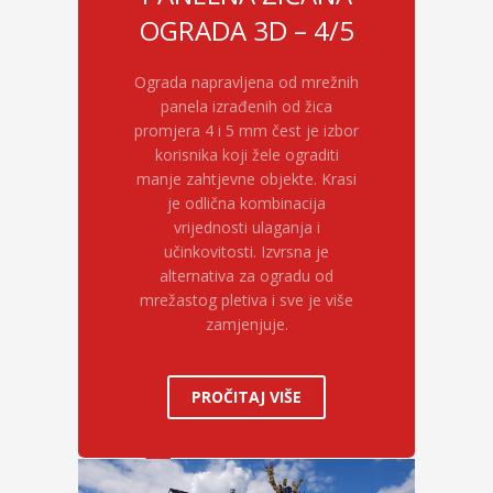
OGRADA 3D – 4/5
Ograda napravljena od mrežnih
panela izrađenih od žica
promjera 4 i 5 mm čest je izbor
korisnika koji žele ograditi
manje zahtjevne objekte. Krasi
je odlična kombinacija
vrijednosti ulaganja i
učinkovitosti. Izvrsna je
alternativa za ogradu od
mrežastog pletiva i sve je više
zamjenjuje.
PROČITAJ VIŠE