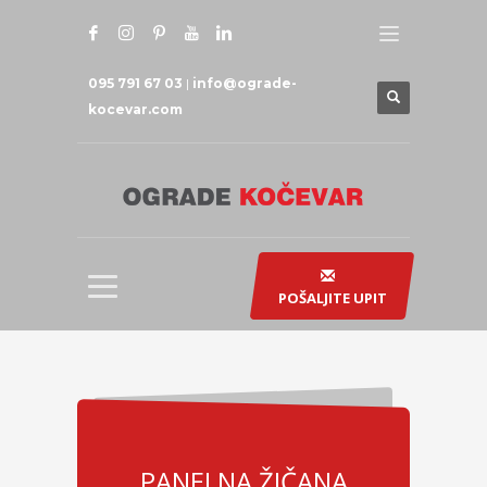
095 791 67 03
|
info@ograde-
kocevar.com
POŠALJITE UPIT
PANELNA ŽIČANA