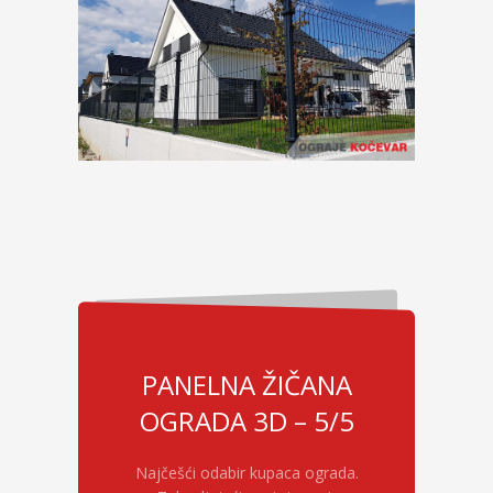
PANELNA ŽIČANA
OGRADA 3D – 5/5
Najčešći odabir kupaca ograda.